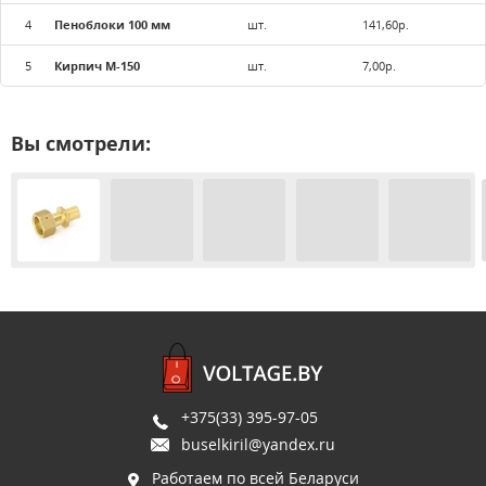
4
Пеноблоки 100 мм
шт.
141,60р.
5
Кирпич М-150
шт.
7,00р.
Вы смотрели:
+375(33) 395-97-05
buselkiril@yandex.ru
Работаем по всей Беларуси