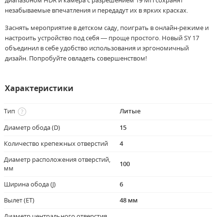
диапазоном HDR и камера с разрешением 19 МП сохранят
незабываемые впечатления и передадут их в ярких красках.
Заснять мероприятие в детском саду, поиграть в онлайн-режиме и
настроить устройство под себя — проще простого. Новый SY 17
объединил в себе удобство использования и эргономичный
дизайн. Попробуйте овладеть совершенством!
Характеристики
Тип
Литые
Диаметр обода (D)
15
Количество крепежных отверстий
4
Диаметр расположения отверстий,
100
мм
Ширина обода (J)
6
Вылет (ET)
48 мм
Диаметр центрального отверстия