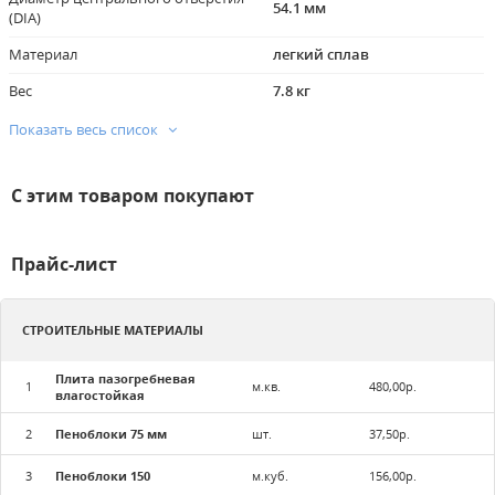
54.1 мм
(DIA)
Материал
легкий сплав
Вес
7.8 кг
серебристый /
Показать весь список
Цвет
серебристый+черный
Вес
7.8 кг
С этим товаром покупают
Подходит для бескамерных шин
Прайс-лист
СТРОИТЕЛЬНЫЕ МАТЕРИАЛЫ
Плита пазогребневая
1
м.кв.
480,00р.
влагостойкая
2
Пеноблоки 75 мм
шт.
37,50р.
3
Пеноблоки 150
м.куб.
156,00р.