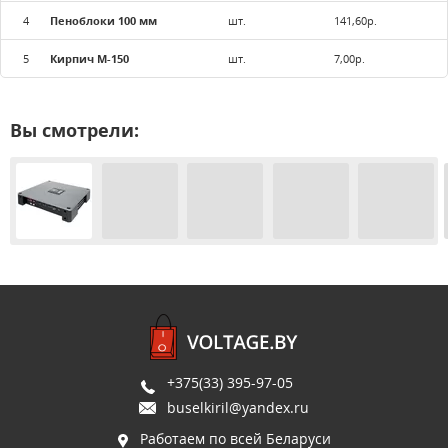
4
Пеноблоки 100 мм
шт.
141,60р.
5
Кирпич М-150
шт.
7,00р.
Вы смотрели:
+375(33) 395-97-05
buselkiril@yandex.ru
Работаем по всей Беларуси