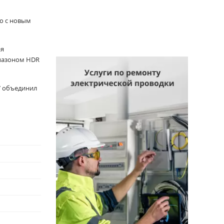
о с новым
ая
апазоном HDR
7 объединил