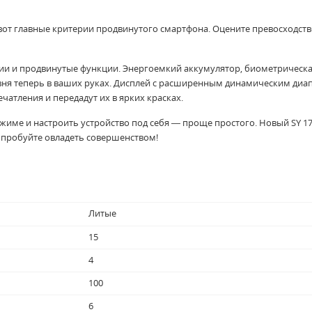
от главные критерии продвинутого смартфона. Оцените превосходств
гии и продвинутые функции. Энергоемкий аккумулятор, биометрическ
вня теперь в ваших руках. Дисплей с расширенным динамическим ди
атления и передадут их в ярких красках.
ежиме и настроить устройство под себя — проще простого. Новый SY 1
опробуйте овладеть совершенством!
Литые
15
4
100
6