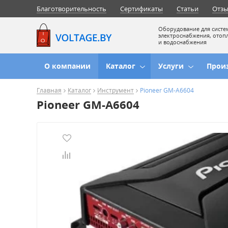
Благотворительность
Сертификаты
Статьи
Отз
Оборудование для систе
электроснабжения, отоп
и водоснабжения
О компании
Каталог
Услуги
Прои
Главная
Каталог
Инструмент
Pioneer GM-A6604
Pioneer GM-A6604