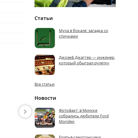
Статьи
Муха в бокале: загадка со
спичками
Джозеф Джаггер — инженер,
который обыграл рулетку
Все статьи
Новости
Фотофакт: в Минске
собрались любители Ford
Mondeo
Братья-самогонщики