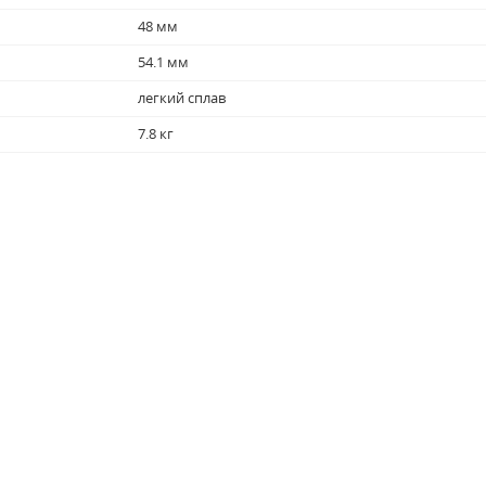
48 мм
54.1 мм
легкий сплав
7.8 кг
серебристый / серебристый+черный
7.8 кг