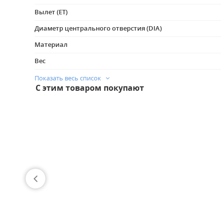
Вылет (ET)
Диаметр центрального отверстия (DIA)
Материал
Вес
Цвет
Показать весь список
С этим товаром покупают
Вес
Подходит для бескамерных шин