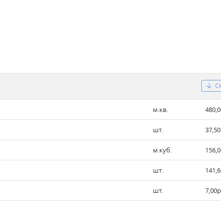
С
м.кв.
480,0
шт.
37,50
м.куб.
156,0
шт.
141,6
шт.
7,00р