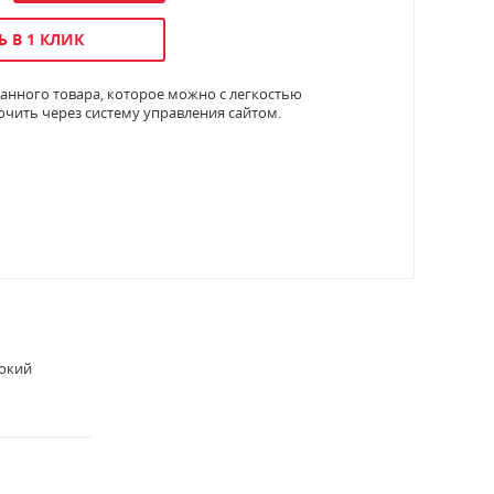
Ь В 1 КЛИК
анного товара, которое можно с легкостью
ючить через систему управления сайтом.
окий