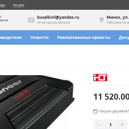
ывы
Акции
м
buselkiril@yandex.ru
Минск, ул
ления
по вопросам заказов
Работаем по в
зводители
Новости
Реализованные проекты
Док
11 520.0
Нашли дешевле?