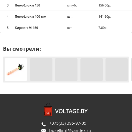
3
Пеноблоки 150
м.куб.
156,00р.
4
Пеноблоки 100 мм
шт.
141,60р.
5
Кирпич М-150
шт.
7,00р.
Вы смотрели:
+375(33) 395-97-05
buselkiril@yandex.ru