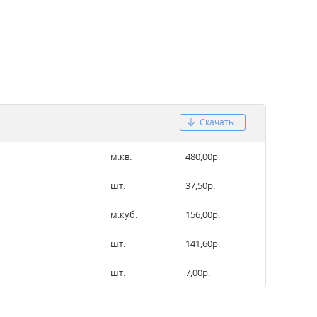
Скачать
м.кв.
480,00р.
шт.
37,50р.
м.куб.
156,00р.
шт.
141,60р.
шт.
7,00р.