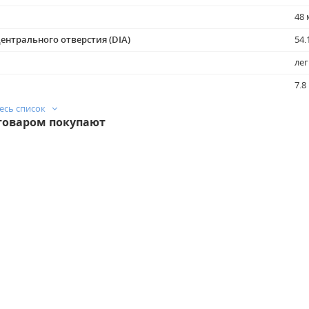
48
ентрального отверстия (DIA)
54.
лег
7.8
се
есь список
товаром покупают
7.8
для бескамерных шин