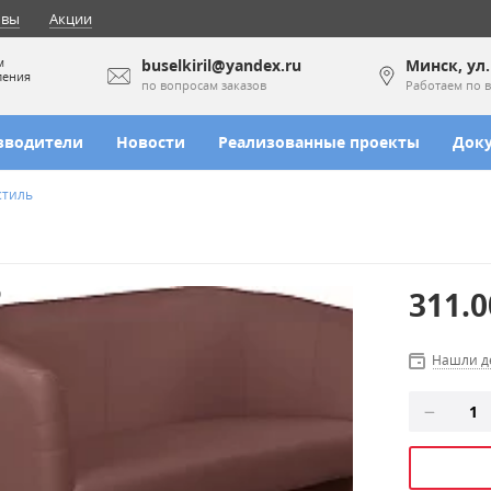
ывы
Акции
м
buselkiril@yandex.ru
Минск, ул
ления
по вопросам заказов
Работаем по в
зводители
Новости
Реализованные проекты
Док
стиль
311.
Нашли д