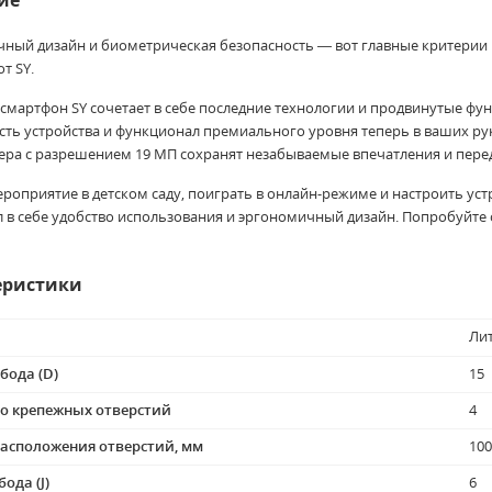
ие
ный дизайн и биометрическая безопасность — вот главные критерии 
т SY.
смартфон SY сочетает в себе последние технологии и продвинутые фу
сть устройства и функционал премиального уровня теперь в ваших р
ера с разрешением 19 МП сохранят незабываемые впечатления и переда
ероприятие в детском саду, поиграть в онлайн-режиме и настроить уст
 в себе удобство использования и эргономичный дизайн. Попробуйте
еристики
Ли
бода (D)
15
о крепежных отверстий
4
асположения отверстий, мм
100
ода (J)
6